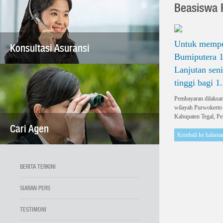
Beasiswa 
Untuk memper
Konsultasi Asuransi
Bumiputera 1
Lanjutan sen
tinggi bagi 
Pembayaran dilaksana
wilayah Purwokerto 
Kabupaten Tegal, P
Cari Agen
Kembali ke halama
BERITA TERKINI
SIARAN PERS
TESTIMONI