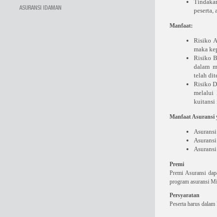
Tindakan
ASURANSI IDAMAN
peserta,
Manfaat:
Risiko A
maka kep
Risiko B
dalam ma
telah di
Risiko D
melalui
kuitans
Manfaat Asuransi 
Asuransi
Asuransi
Asuransi
Premi
Premi Asuransi dapa
program asuransi Mit
Persyaratan
Peserta harus dalam 