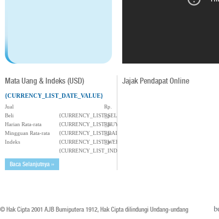
Mata Uang & Indeks (USD)
Jajak Pendapat Online
{CURRENCY_LIST_DATE_VALUE}
Jual
Rp.
Beli
{CURRENCY_LIST_SELL_VALUE}
Rp.
Harian Rata-rata
{CURRENCY_LIST_BUY_VALUE}
Rp.
Mingguan Rata-rata
{CURRENCY_LIST_DAILY_VALUE}
Rp.
Indeks
{CURRENCY_LIST_WEEKLY_VALUE}
Rp.
{CURRENCY_LIST_INDEX_VALUE}
Baca Selanjutnya ››
© Hak Cipta 2001 AJB Bumiputera 1912, Hak Cipta dilindungi Undang-undang