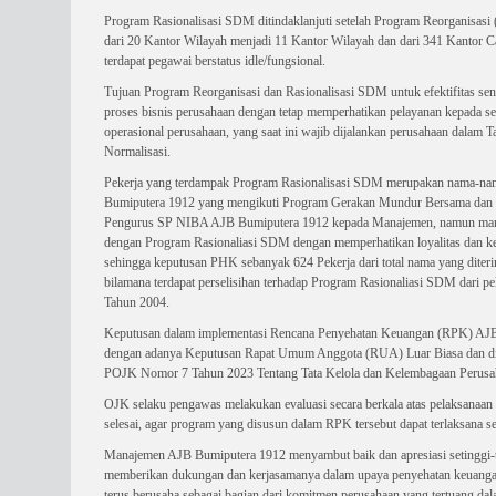
Program Rasionalisasi SDM ditindaklanjuti setelah Program Reorganisasi 
dari 20 Kantor Wilayah menjadi 11 Kantor Wilayah dan dari 341 Kantor 
terdapat pegawai berstatus idle/fungsional.
Tujuan Program Reorganisasi dan Rasionalisasi SDM untuk efektifitas sentr
proses bisnis perusahaan dengan tetap memperhatikan pelayanan kepada sel
operasional perusahaan, yang saat ini wajib dijalankan perusahaan dalam
Normalisasi.
Pekerja yang terdampak Program Rasionalisasi SDM merupakan nama-nam
Bumiputera 1912 yang mengikuti Program Gerakan Mundur Bersama dan
Pengurus SP NIBA AJB Bumiputera 1912 kepada Manajemen, namun man
dengan Program Rasionaliasi SDM dengan memperhatikan loyalitas dan k
sehingga keputusan PHK sebanyak 624 Pekerja dari total nama yang dit
bilamana terdapat perselisihan terhadap Program Rasionaliasi SDM dari p
Tahun 2004.
Keputusan dalam implementasi Rencana Penyehatan Keuangan (RPK) AJB
dengan adanya Keputusan Rapat Umum Anggota (RUA) Luar Biasa dan di
POJK Nomor 7 Tahun 2023 Tentang Tata Kelola dan Kelembagaan Perusa
OJK selaku pengawas melakukan evaluasi secara berkala atas pelaksanaan
selesai, agar program yang disusun dalam RPK tersebut dapat terlaksana ses
Manajemen AJB Bumiputera 1912 menyambut baik dan apresiasi setinggi-ti
memberikan dukungan dan kerjasamanya dalam upaya penyehatan keuangan
terus berusaha sebagai bagian dari komitmen perusahaan yang tertuang d