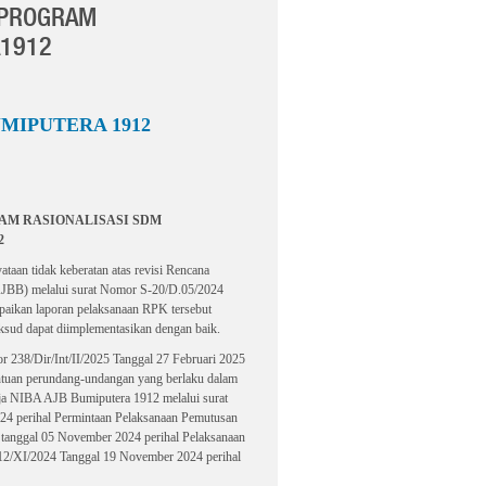
 PROGRAM
A1912
MIPUTERA 1912
AM RASIONALISASI SDM
2
taan tidak keberatan atas revisi Rencana
JBB) melalui surat Nomor S-20/D.05/2024
paikan laporan pelaksanaan RPK tersebut
ksud dapat diimplementasikan dengan baik.
 238/Dir/Int/II/2025 Tanggal 27 Februari 2025
ntuan perundang-undangan yang berlaku dalam
rja NIBA AJB Bumiputera 1912 melalui surat
 perihal Permintaan Pelaksanaan Pemutusan
ggal 05 November 2024 perihal Pelaksanaan
/XI/2024 Tanggal 19 November 2024 perihal