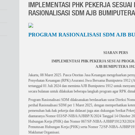
IMPLEMENTASI PHK PEKERJA SESUAI
RASIONALISASI SDM AJB BUMIPUTER
PROGRAM RASIONALISASI SDM AJB BU
SIARAN PERS
IMPLEMENTASI PHK PEKERJA SESUAI PROGR
AJB BUMIPUTERA 191
Jakarta, 08 Maret 2025. Pasca Otoritas Jasa Keuangan mengeluarkan pernya
Penyehatan Keuangan (RPK) Asuransi Jiwa Bersama Bumiputera 1912 (A
tertanggal 01 Juli 2024 dan meminta AJB Bumiputera 1912 untuk menyam
secara bulanan untuk dilakukan beberapa langkah program agar RPK dima
Program Rasionalisasi SDM dilaksanakan berdasarkan surat Direksi Nomor
perihal Rasionalisasi SDM per 1 Maret 2025, dengan memperhatikan kete
pemenuhan hak-hak pekerja dan didasari juga atas dukungan Serikat Peke
diantaranya Nomor 033/SP-NIBA/AJBBP/X/2024 Tanggal 14 Oktober 2024
Hubungan Kerja (PHK) dan Nomor 067/SP-NIBA-AJBBP1912/XI/2024 tan
Pemutusan Hubungan Kerja (PHK) serta Nomor 72/SP-NIBA-AJBBP1912
Maklumat Organisasi.