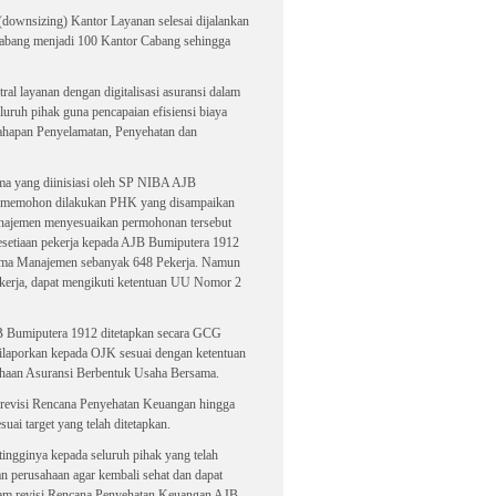
(downsizing) Kantor Layanan selesai dijalankan
Cabang menjadi 100 Kantor Cabang sehingga
al layanan dengan digitalisasi asuransi dalam
uruh pihak guna pencapaian efisiensi biaya
 Tahapan Penyelamatan, Penyehatan dan
a yang diinisiasi oleh SP NIBA AJB
 memohon dilakukan PHK yang disampaikan
ajemen menyesuaikan permohonan tersebut
esetiaan pekerja kepada AJB Bumiputera 1912
erima Manajemen sebanyak 648 Pekerja. Namun
ekerja, dapat mengikuti ketentuan UU Nomor 2
 Bumiputera 1912 ditetapkan secara GCG
laporkan kepada OJK sesuai dengan ketentuan
haan Asuransi Berbentuk Usaha Bersama.
 revisi Rencana Penyehatan Keuangan hingga
uai target yang telah ditetapkan.
ngginya kepada seluruh pihak yang telah
 perusahaan agar kembali sehat dan dapat
alam revisi Rencana Penyehatan Keuangan AJB